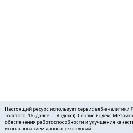
Настоящий ресурс использует сервис веб-аналитики Я
Толстого, 16 (далее — Яндекс)). Сервис Яндекс.Метри
обеспечения работоспособности и улучшения качеств
16+ ©
Ялуторовск знает / Новости город
использованием данных технологий.
Учредитель: АНО «ИИЦ « Ялуторовская жиз