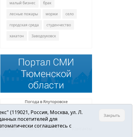
малый бизнес
брак
лесные пожары
моржи
село
городская среда
студенчество
хакатон
Заводоуковск
Погода в Ялуторовске
 (119021, Россия, Москва, ул. Л.
Закрыть
 данных посетителей для
втоматически соглашаетесь с
Главная
Новости
О нас
Контакты