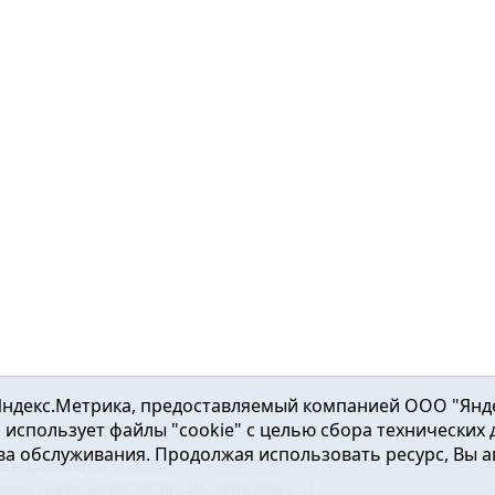
ндекс.Метрика, предоставляемый компанией ООО "Яндекс"
ка использует файлы "cookie" с целью сбора технических
а обслуживания. Продолжая использовать ресурс, Вы а
а и района
2016-2023
нь». Главный редактор: Вешкурцева С.П.