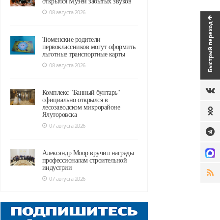
открылся Музей забытых звуков
08 августа 2026
Быстрый переход
Тюменские родители
первоклассников могут оформить
льготные транспортные карты
08 августа 2026
Комплекс "Банный бунтарь"
официально открылся в
лесозаводском микрорайоне
Ялуторовска
07 августа 2026
Александр Моор вручил награды
профессионалам строительной
индустрии
07 августа 2026