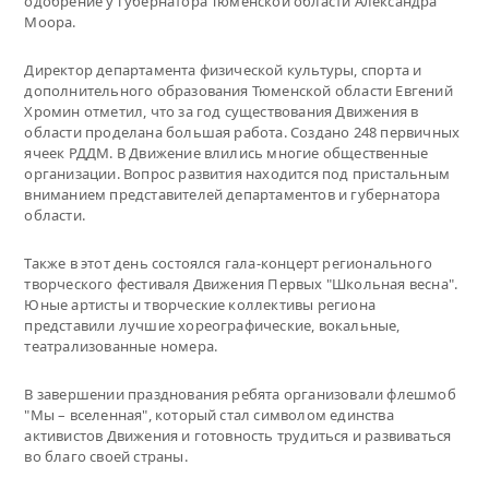
одобрение у губернатора Тюменской области Александра
Моора.
Директор департамента физической культуры, спорта и
дополнительного образования Тюменской области Евгений
Хромин отметил, что за год существования Движения в
области проделана большая работа. Создано 248 первичных
ячеек РДДМ. В Движение влились многие общественные
организации. Вопрос развития находится под пристальным
вниманием представителей департаментов и губернатора
области.
Также в этот день состоялся гала-концерт регионального
творческого фестиваля Движения Первых "Школьная весна".
Юные артисты и творческие коллективы региона
представили лучшие хореографические, вокальные,
театрализованные номера.
В завершении празднования ребята организовали флешмоб
"Мы – вселенная", который стал символом единства
активистов Движения и готовность трудиться и развиваться
во благо своей страны.