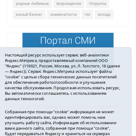
родные-любимые
возрождение
Открытка
малый бизнес
знаменитости
тэо
холода
Настоящий ресурс использует сервис веб-аналитики
Яндекс.Метрика, предоставляемый компанией ООО
"Яндекс" (119021, Россия, Москва, ул. Л. Толстого, 16 (далее
— Яндекс)). Сервис Яндекс.Метрика использует файлы
"cookie" с целью сбора технических данных посетителей
Погода в Ялуторовске
для обеспечения работоспособности и улучшения
качества обслуживания. Продолжая использовать ресурс,
Вы автоматически соглашаетесь с использованием
данных технологий.
16+ ©
Ялуторовск знает / Новости города и
Собранная при помощи "cookie" информация не может
района
2016-2023
идентифицировать вас, однако может помочь нам
Учредитель: АНО «ИИЦ « Ялуторовская жизнь».
улучшить работу сайта. Информация об использовании
Главный редактор: Вешкурцева С.П.
вами данного сайта, собранная при помощи "cookie",
E-mail:
yznaet@inbox.ru
Тел.: 8(34535)2-02-51
будет передаваться Яндексу и храниться на серверах