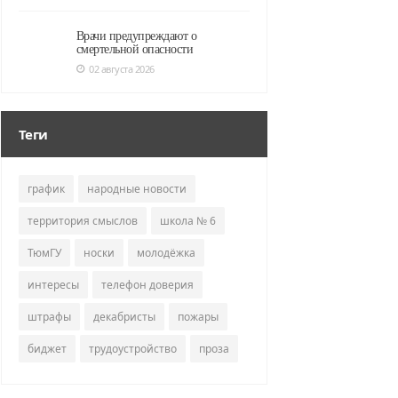
Врачи предупреждают о
смертельной опасности
02 августа 2026
Теги
график
народные новости
территория смыслов
школа № 6
ТюмГУ
носки
молодёжка
интересы
телефон доверия
штрафы
декабристы
пожары
биджет
трудоустройство
проза