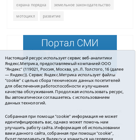
охрана порядка
земельное законодательство
мотоцикл
развитие
Настоящий ресурс использует сервис веб-аналитики
Яндекс.Метрика, предоставляемый компанией ООО
"Яндекс" (119021, Россия, Москва, ул. Л. Толстого, 16 (далее
— Яндекс)). Сервис Яндекс.Метрика использует файлы
"cookie" с целью сбора технических данных посетителей
Погода в Ялуторовске
для обеспечения работоспособности и улучшения
качества обслуживания. Продолжая использовать ресурс,
Вы автоматически соглашаетесь с использованием
данных технологий.
16+ ©
Ялуторовск знает / Новости города и
Собранная при помощи "cookie" информация не может
района
2016-2023
идентифицировать вас, однако может помочь нам
Учредитель: АНО «ИИЦ « Ялуторовская жизнь».
улучшить работу сайта. Информация об использовании
Главный редактор: Вешкурцева С.П.
вами данного сайта, собранная при помощи "cookie",
E-mail:
yznaet@inbox.ru
Тел.: 8(34535)2-02-51
будет передаваться Яндексу и храниться на серверах