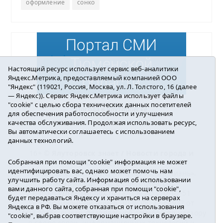
оформление
сонко
Настоящий ресурс использует сервис веб-аналитики
Яндекс.Метрика, предоставляемый компанией ООО
"Яндекс" (119021, Россия, Москва, ул. Л. Толстого, 16 (далее
— Яндекс)). Сервис Яндекс.Метрика использует файлы
"cookie" с целью сбора технических данных посетителей
Погода в Ялуторовске
для обеспечения работоспособности и улучшения
качества обслуживания. Продолжая использовать ресурс,
Вы автоматически соглашаетесь с использованием
данных технологий.
16+ ©
Ялуторовск знает / Новости города и
Собранная при помощи "cookie" информация не может
района
2016-2023
идентифицировать вас, однако может помочь нам
Учредитель: АНО «ИИЦ « Ялуторовская жизнь».
улучшить работу сайта. Информация об использовании
Главный редактор: Вешкурцева С.П.
вами данного сайта, собранная при помощи "cookie",
E-mail:
yznaet@inbox.ru
Тел.: 8(34535)2-02-51
будет передаваться Яндексу и храниться на серверах
Регистрационный номер ЭЛ № ФС 77-64937 от
Яндекса в РФ. Вы можете отказаться от использования
24.02.2016г. выдан Федеральной службой по надзору
"cookie", выбрав соответствующие настройки в браузере.
в сфере связи, информационных технологий и