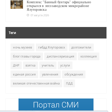
Комплекс "Банный бунтарь" официально
открылся в лесозаводском микрорайоне
Ялуторовска
07 августа 2026
Теги
ночь музеев
гибдд Ялуторовск
долгожители
блог главы города
диспансеризация
коллекция
ДНР
взятка
учитель
услуги
единая россия
увлечения
обсуждения
великая отечественная война
ПДД