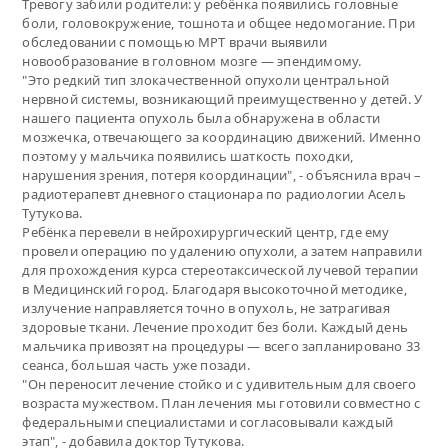
Тревогу забили родители: у ребёнка появились головные
боли, головокружение, тошнота и общее недомогание. При
обследовании с помощью МРТ врачи выявили
новообразование в головном мозге — эпендимому.
"Это редкий тип злокачественной опухоли центральной
нервной системы, возникающий преимущественно у детей. У
нашего пациента опухоль была обнаружена в области
мозжечка, отвечающего за координацию движений. Именно
поэтому у мальчика появились шаткость походки,
нарушения зрения, потеря координации", - объяснила врач –
радиотерапевт дневного стационара по радиологии Асель
Тутукова.
Ребёнка перевели в нейрохирургический центр, где ему
провели операцию по удалению опухоли, а затем направили
для прохождения курса стереотаксической лучевой терапии
в Медицинский город. Благодаря высокоточной методике,
излучение направляется точно в опухоль, не затрагивая
здоровые ткани. Лечение проходит без боли. Каждый день
мальчика привозят на процедуры — всего запланировано 33
сеанса, большая часть уже позади.
"Он переносит лечение стойко и с удивительным для своего
возраста мужеством. План лечения мы готовили совместно с
федеральными специалистами и согласовывали каждый
этап", - добавила доктор Тутукова.