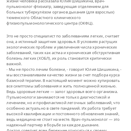
жизни человека рассказала Юлия Шишикина, врач-
пульмонолог-фтизиатр, заведующая отделением для
больных туберкулёзом органов дыхания (для взрослых)
тюменского Областного клинического
фтизиопульмонологического центра (ОКФЦ).
Это не просто специалист по заболеваниям легких, считает
она, а истинный защитник здоровья. В условиях растущих
экологических проблем и увеличения числа хронических
заболеваний, таких как астма и хроническая обструктивная
болезнь легких (ХОБЛ), их роль становится критически
важной.
- Мы не просто лечим болезни, - говорит Юлия Шишикина, -
мы восстанавливаем качество жизни за счет подбора курса
базисной терапии. В настоящий момент можно купировать
все симптомы заболевания и жить полноценной жизнью.
Ведь здоровые легкие — залог здоровья всего организма.
Пульмонологи занимаются не только диагностикой и
лечением, но и профилактикой легочных заболеваний, что
особенно актуально в свете пандемий. Их работа требует
высокой квалификации и постоянного обновления знаний,
ведь медицина не стоит на месте. Врач-пульмонолог — это
надежный партнер в борьбе за каждое дыхание.
Доктор советует всем бережнее относиться к своему