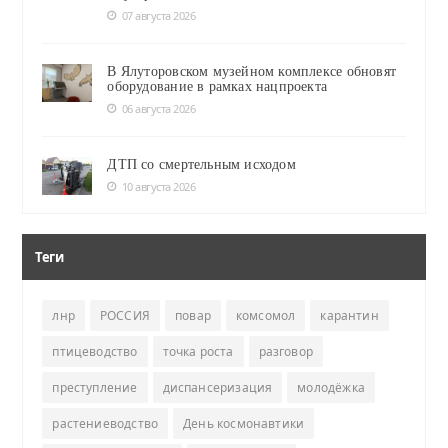
07 августа 2026
В Ялуторовском музейном комплексе обновят
оборудование в рамках нацпроекта
06 августа 2026
ДТП со смертельным исходом
10 августа 2026
Теги
лнр
РОССИЯ
повар
комсомол
карантин
птицеводство
точка роста
разговор
преступление
диспансеризация
молодёжка
растениеводство
День космонавтики