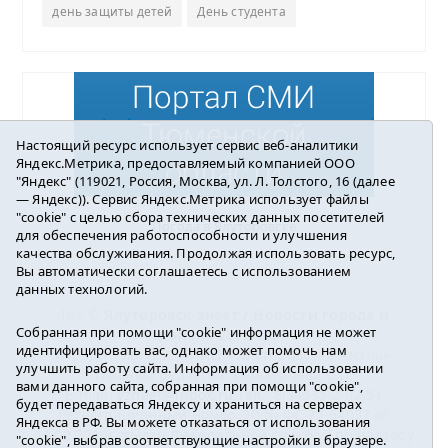
день защиты детей
День студента
Настоящий ресурс использует сервис веб-аналитики
Яндекс.Метрика, предоставляемый компанией ООО
"Яндекс" (119021, Россия, Москва, ул. Л. Толстого, 16 (далее
— Яндекс)). Сервис Яндекс.Метрика использует файлы
"cookie" с целью сбора технических данных посетителей
Погода в Ялуторовске
для обеспечения работоспособности и улучшения
качества обслуживания. Продолжая использовать ресурс,
Вы автоматически соглашаетесь с использованием
данных технологий.
16+ ©
Ялуторовск знает / Новости города и
Собранная при помощи "cookie" информация не может
района
2016-2023
идентифицировать вас, однако может помочь нам
Учредитель: АНО «ИИЦ « Ялуторовская жизнь».
улучшить работу сайта. Информация об использовании
Главный редактор: Вешкурцева С.П.
вами данного сайта, собранная при помощи "cookie",
E-mail:
yznaet@inbox.ru
Тел.: 8(34535)2-02-51
будет передаваться Яндексу и храниться на серверах
Регистрационный номер ЭЛ № ФС 77-64937 от
Яндекса в РФ. Вы можете отказаться от использования
24.02.2016г. выдан Федеральной службой по надзору
"cookie", выбрав соответствующие настройки в браузере.