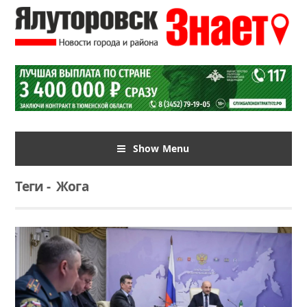
Show Menu
Теги
-
Жога