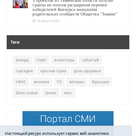
5 проектов из Тюменской области получат
гранты по итогам расширения перечня
победителей Конкурса инициатив
родительских сообществ Общества "Знание"
04 августа 2026
Теги
рекорд
спорт
волонтеры
сабантуй
трагедия
красная горка
день здоровья
УФАС
реклама
ГО
ветеран
Франция
День семьи
кража
квас
Настоящий ресурс использует сервис веб-аналитики