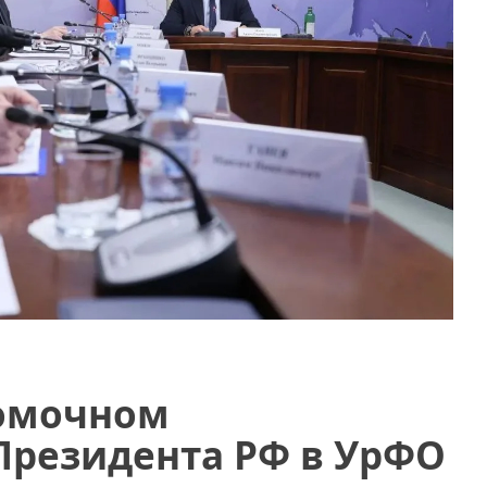
номочном
Президента РФ в УрФО