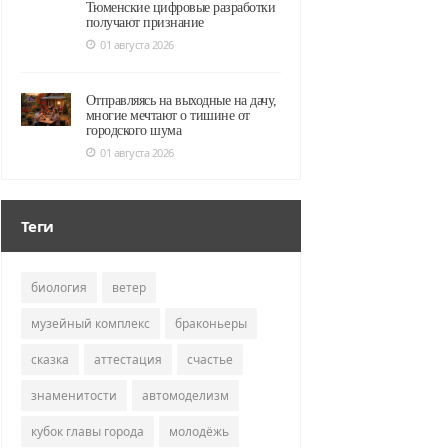
Тюменские цифровые разработки
получают признание
01 августа 2026
Отправляясь на выходные на дачу,
многие мечтают о тишине от
городского шума
01 августа 2026
Теги
биология
ветер
музейный комплекс
браконьеры
сказка
аттестация
счастье
знаменитости
автомоделизм
кубок главы города
молодёжь