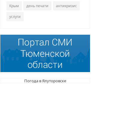
Крым
день печати
антикризис
услуги
Погода в Ялуторовске