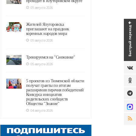
проходит в Ялуторовском округе
05 августа 2026
Жителей Ялуторовска
Быстрый переход
приглашают на праздник
коренных народов мира
05 августа 2026
Тренируемся на "Снежинке"
05 августа 2026
5 проектов из Тюменской области
получат гранты по итогам
расширения перечня победителей
Конкурса инициатив
родительских сообществ
Общества "Знание"
04 августа 2026