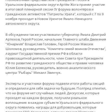
Уральском федеральном округе Артём Жога принял участие
в итоговой пленарной сессии IV форума волонтёров и
гражданских активистов "Патриоты Урала", который с 7 по 9
ноября проходит в Новом Уренгое Ямало-Ненецкого
автономного округа.
В обсуждении также участвовали губернатор Ямала Дмитрий
Артюхов, Герой России, начальник Главного штаба Движения
"Юнармия" Владислав Головин, Герой России Максим
Шоломов, руководитель "Комитета семей воинов Отечества",
лауреат Государственной премии РФ в области
правозащитной деятельности, член Совета при Президенте
РФ по развитию гражданского общества и правам человека
Юлия Белехова, руководитель военно-аналитического
центра "Рыбарь" Михаил Звинчук.
Эксперты и участники форума подвели итоги работы секций
и определили для себя задачи на будущее. Полпред отметил,
что на форуме нет случайных людей. Дискуссии, которые
проходят на каждом форуме, получили реальное
воплощение: в каждом субъекте Уральского федерального
округа появились награды для добровольцев, которые