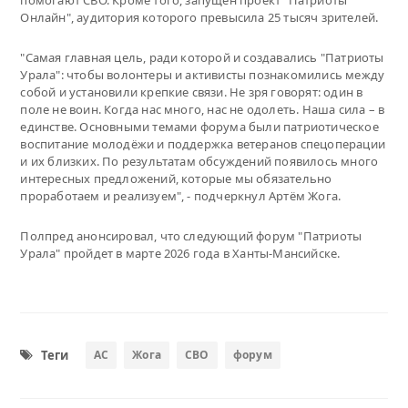
помогают СВО. Кроме того, запущен проект "Патриоты
Онлайн", аудитория которого превысила 25 тысяч зрителей.
"Самая главная цель, ради которой и создавались "Патриоты
Урала": чтобы волонтеры и активисты познакомились между
собой и установили крепкие связи. Не зря говорят: один в
поле не воин. Когда нас много, нас не одолеть. Наша сила – в
единстве. Основными темами форума были патриотическое
воспитание молодёжи и поддержка ветеранов спецоперации
и их близких. По результатам обсуждений появилось много
интересных предложений, которые мы обязательно
проработаем и реализуем", - подчеркнул Артём Жога.
Полпред анонсировал, что следующий форум "Патриоты
Урала" пройдет в марте 2026 года в Ханты-Мансийске.
Теги
АС
Жога
СВО
форум