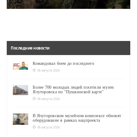
Очередные успехи казачьей бригады имени Платова на СВО
За апрель казаки уничтожили 35 дронов противника, 11 укрытий живой силы ВСУ, 10 пунктов управления БПЛА, 8 складов боевой комплектации, 5 полевых складов, 4 блиндажа и 4 антенны управления дронами, 2 НРТК, а также терминал Starlink и бронемашину.
Последние новости
Командовал боем до последнего
06 августа 2026
Более 700 молодых людей посетили музеи
Ялуторовска по "Пушкинской карте"
06 августа 2026
В Ялуторовском музейном комплексе обновят
оборудование в рамках нацпроекта
06 августа 2026