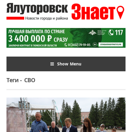
Show Menu
Теги
-
СВО