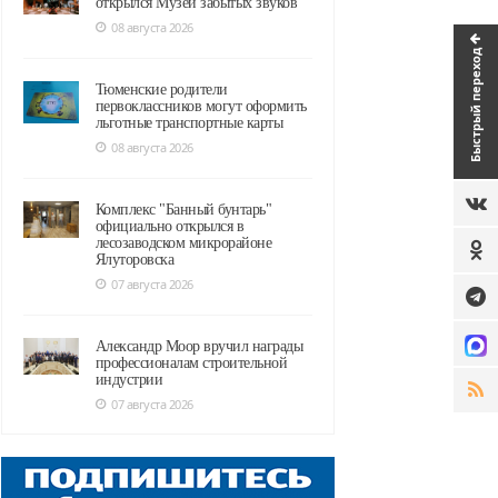
открылся Музей забытых звуков
08 августа 2026
Быстрый переход
Тюменские родители
первоклассников могут оформить
льготные транспортные карты
08 августа 2026
Комплекс "Банный бунтарь"
официально открылся в
лесозаводском микрорайоне
Ялуторовска
07 августа 2026
Александр Моор вручил награды
профессионалам строительной
индустрии
07 августа 2026