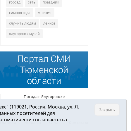
горсад
сеть
праздник
символ года
мнения
служить людям
лейкоз
ялуторовск музей
Погода в Ялуторовске
 (119021, Россия, Москва, ул. Л.
Закрыть
 данных посетителей для
втоматически соглашаетесь с
Главная
Новости
О нас
Контакты