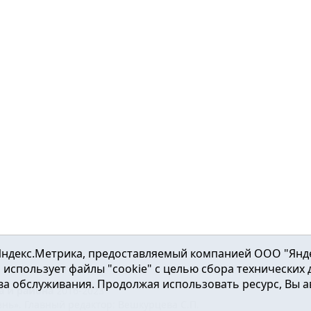
ндекс.Метрика, предоставляемый компанией ООО "Яндекс"
ка использует файлы "cookie" с целью сбора технических
а обслуживания. Продолжая использовать ресурс, Вы а
а и района
2016-2023
нь». Главный редактор: Вешкурцева С.П.