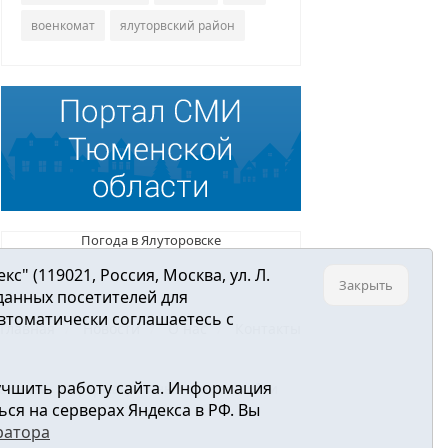
военкомат
ялуторвский район
Погода в Ялуторовске
 (119021, Россия, Москва, ул. Л.
Закрыть
 данных посетителей для
втоматически соглашаетесь с
Главная
Новости
О нас
Контакты
учшить работу сайта. Информация
ре связи, информационных технологий и
ся на серверах Яндекса в РФ. Вы
ратора