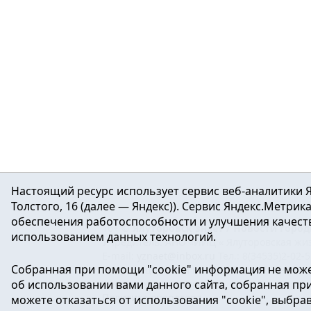
Настоящий ресурс использует сервис веб-аналитики Я
Толстого, 16 (далее — Яндекс)). Сервис Яндекс.Метри
обеспечения работоспособности и улучшения качеств
16+ ©
Ялуторовск знает / Новости город
использованием данных технологий.
Учредитель: АНО «ИИЦ « Ялуторовская жиз
E-mail:
yznaet@inbox.ru
Тел.: 8(34535)2-02-
Собранная при помощи "cookie" информация не може
Регистрационный номер ЭЛ № ФС 77-64937 
об использовании вами данного сайта, собранная при 
массовых коммуникаций.
Политика оператора
можете отказаться от использования "cookie", выбра