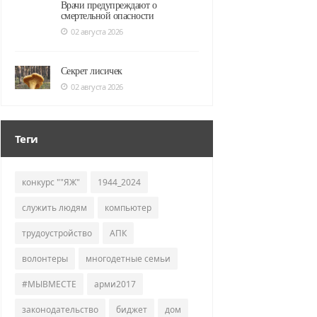
Врачи предупреждают о
смертельной опасности
02 августа 2026
Секрет лисичек
02 августа 2026
Теги
конкурс ""ЯЖ"
1944_2024
служить людям
компьютер
трудоустройство
АПК
волонтеры
многодетные семьи
#МЫВМЕСТЕ
арми2017
законодательство
биджет
дом