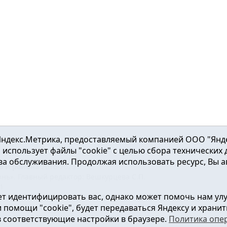
ндекс.Метрика, предоставляемый компанией ООО "Яндекс"
ка использует файлы "cookie" с целью сбора технических
а обслуживания. Продолжая использовать ресурс, Вы а
а и района
2016-2023
нь». Главный редактор: Вешкурцева С.П.
51
т идентифицировать вас, однако может помочь нам ул
от 24.02.2016г. выдан Федеральной службой по надзору в сфе
помощи "cookie", будет передаваться Яндексу и хранить
в соответствующие настройки в браузере.
Политика опе