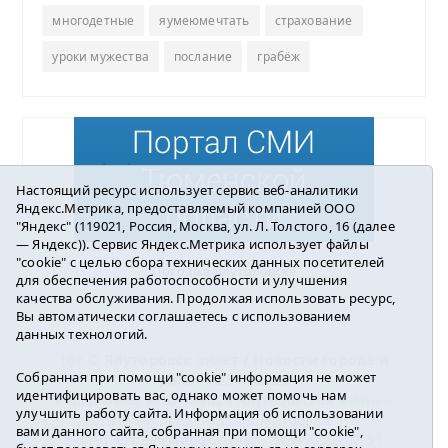
многодетные
яумеюмечтать
страхование
уроки мужества
послание
грабёж
Настоящий ресурс использует сервис веб-аналитики
Яндекс.Метрика, предоставляемый компанией ООО
"Яндекс" (119021, Россия, Москва, ул. Л. Толстого, 16 (далее
— Яндекс)). Сервис Яндекс.Метрика использует файлы
"cookie" с целью сбора технических данных посетителей
Погода в Ялуторовске
для обеспечения работоспособности и улучшения
качества обслуживания. Продолжая использовать ресурс,
Вы автоматически соглашаетесь с использованием
данных технологий.
16+ ©
Ялуторовск знает / Новости города и
Собранная при помощи "cookie" информация не может
района
2016-2023
идентифицировать вас, однако может помочь нам
Учредитель: АНО «ИИЦ « Ялуторовская жизнь».
улучшить работу сайта. Информация об использовании
Главный редактор: Вешкурцева С.П.
вами данного сайта, собранная при помощи "cookie",
E-mail:
yznaet@inbox.ru
Тел.: 8(34535)2-02-51