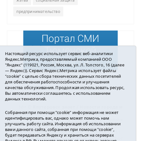
жатва
социальная защита
предпринимательство
Настоящий ресурс использует сервис веб-аналитики
Яндекс.Метрика, предоставляемый компанией ООО
"Яндекс" (119021, Россия, Москва, ул. Л. Толстого, 16 (далее
— Яндекс)). Сервис Яндекс.Метрика использует файлы
"cookie" с целью сбора технических данных посетителей
Погода в Ялуторовске
для обеспечения работоспособности и улучшения
качества обслуживания. Продолжая использовать ресурс,
Вы автоматически соглашаетесь с использованием
данных технологий.
16+ ©
Ялуторовск знает / Новости города и
Собранная при помощи "cookie" информация не может
района
2016-2023
идентифицировать вас, однако может помочь нам
Учредитель: АНО «ИИЦ « Ялуторовская жизнь».
улучшить работу сайта. Информация об использовании
Главный редактор: Вешкурцева С.П.
вами данного сайта, собранная при помощи "cookie",
E-mail:
yznaet@inbox.ru
Тел.: 8(34535)2-02-51
будет передаваться Яндексу и храниться на серверах
Регистрационный номер ЭЛ № ФС 77-64937 от
Яндекса в РФ. Вы можете отказаться от использования