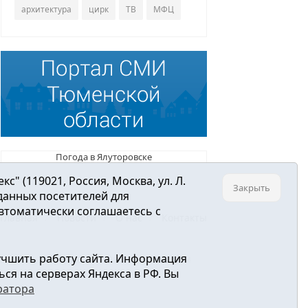
архитектура
цирк
ТВ
МФЦ
Погода в Ялуторовске
 (119021, Россия, Москва, ул. Л.
Закрыть
 данных посетителей для
втоматически соглашаетесь с
Главная
Новости
О нас
Контакты
учшить работу сайта. Информация
ре связи, информационных технологий и
ся на серверах Яндекса в РФ. Вы
ратора