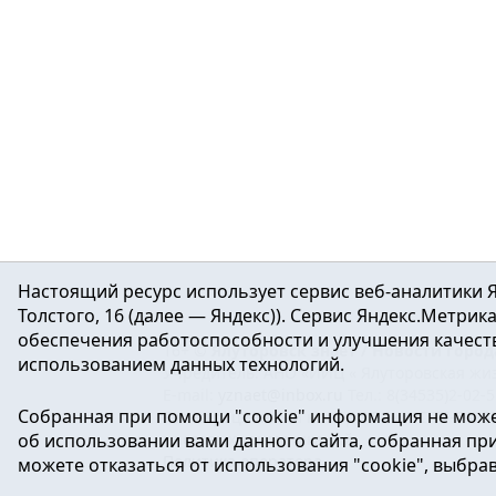
Настоящий ресурс использует сервис веб-аналитики Я
Толстого, 16 (далее — Яндекс)). Сервис Яндекс.Метри
обеспечения работоспособности и улучшения качеств
16+ ©
Ялуторовск знает / Новости город
использованием данных технологий.
Учредитель: АНО «ИИЦ « Ялуторовская жиз
E-mail:
yznaet@inbox.ru
Тел.: 8(34535)2-02-
Собранная при помощи "cookie" информация не може
Регистрационный номер ЭЛ № ФС 77-64937 
об использовании вами данного сайта, собранная при 
массовых коммуникаций.
Политика оператора
можете отказаться от использования "cookie", выбра