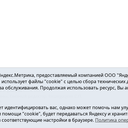
ндекс.Метрика, предоставляемый компанией ООО "Яндекс"
ка использует файлы "cookie" с целью сбора технических
а обслуживания. Продолжая использовать ресурс, Вы а
а и района
2016-2023
нь». Главный редактор: Вешкурцева С.П.
51
т идентифицировать вас, однако может помочь нам ул
от 24.02.2016г. выдан Федеральной службой по надзору в сфе
помощи "cookie", будет передаваться Яндексу и хранить
в соответствующие настройки в браузере.
Политика опе