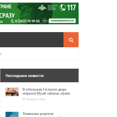
о
Последние новости
В тобольском Гостином дворе
открылся Музей забытых звуков
08 августа 2026
Тюменские родители