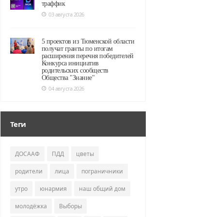
траффик
03 августа 2026
5 проектов из Тюменской области
получат гранты по итогам
расширения перечня победителей
Конкурса инициатив
родительских сообществ
Общества "Знание"
04 августа 2026
Теги
ДОСААФ
ПДД
цветы
родители
лица
пограничники
утро
юнармия
наш общий дом
молодёжка
Выборы