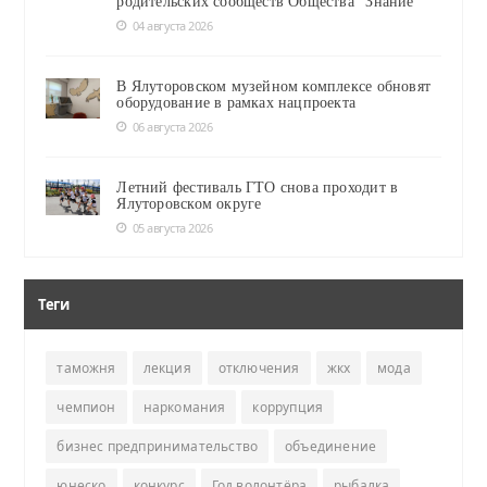
родительских сообществ Общества "Знание"
04 августа 2026
В Ялуторовском музейном комплексе обновят
оборудование в рамках нацпроекта
06 августа 2026
Летний фестиваль ГТО снова проходит в
Ялуторовском округе
05 августа 2026
Теги
таможня
лекция
отключения
жкх
мода
чемпион
наркомания
коррупция
бизнес предпринимательство
объединение
юнеско
конкурс
Год волонтёра
рыбалка