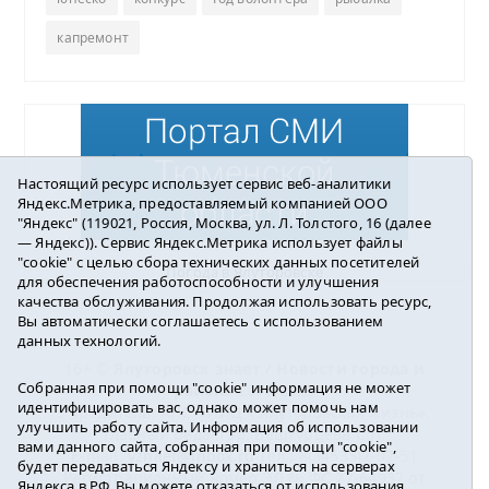
капремонт
Настоящий ресурс использует сервис веб-аналитики
Яндекс.Метрика, предоставляемый компанией ООО
"Яндекс" (119021, Россия, Москва, ул. Л. Толстого, 16 (далее
— Яндекс)). Сервис Яндекс.Метрика использует файлы
"cookie" с целью сбора технических данных посетителей
Погода в Ялуторовске
для обеспечения работоспособности и улучшения
качества обслуживания. Продолжая использовать ресурс,
Вы автоматически соглашаетесь с использованием
данных технологий.
16+ ©
Ялуторовск знает / Новости города и
Собранная при помощи "cookie" информация не может
района
2016-2023
идентифицировать вас, однако может помочь нам
Учредитель: АНО «ИИЦ « Ялуторовская жизнь».
улучшить работу сайта. Информация об использовании
Главный редактор: Вешкурцева С.П.
вами данного сайта, собранная при помощи "cookie",
E-mail:
yznaet@inbox.ru
Тел.: 8(34535)2-02-51
будет передаваться Яндексу и храниться на серверах
Регистрационный номер ЭЛ № ФС 77-64937 от
Яндекса в РФ. Вы можете отказаться от использования