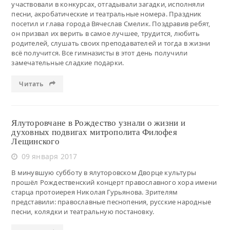
участвовали в конкурсах, отгадывали загадки, исполняли
песни, акробатические и театральные номера. Праздник
посетил и глава города Вячеслав Смелик. Поздравив ребят,
он призвал их верить в самое лучшее, трудится, любить
родителей, слушать своих преподавателей и тогда в жизни
всё получится. Все гимназисты в этот день получили
замечательные сладкие подарки.
Читать
Ялуторовчане в Рождество узнали о жизни и
духовных подвигах митрополита Филофея
Лещинского
09 января 2017
В минувшую субботу в ялуторовском Дворце культуры
прошёл Рождественский концерт православного хора имени
старца протоиерея Николая Гурьянова. Зрителям
представили: православные песнопения, русские народные
песни, колядки и театральную постановку.