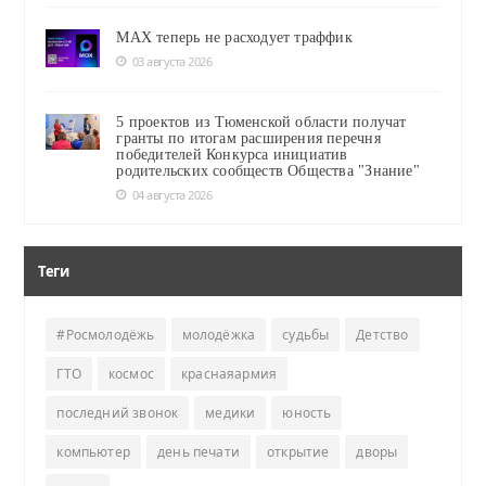
MAX теперь не расходует траффик
03 августа 2026
5 проектов из Тюменской области получат
гранты по итогам расширения перечня
победителей Конкурса инициатив
родительских сообществ Общества "Знание"
04 августа 2026
Теги
#Росмолодёжь
молодёжка
судьбы
Детство
ГТО
космос
краснаяармия
последний звонок
медики
юность
компьютер
день печати
открытие
дворы