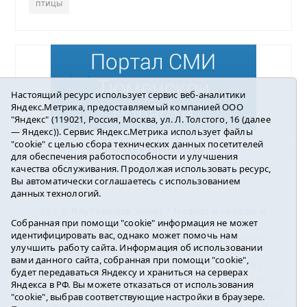
птицы
Настоящий ресурс использует сервис веб-аналитики
Яндекс.Метрика, предоставляемый компанией ООО
"Яндекс" (119021, Россия, Москва, ул. Л. Толстого, 16 (далее
— Яндекс)). Сервис Яндекс.Метрика использует файлы
"cookie" с целью сбора технических данных посетителей
Погода в Ялуторовске
для обеспечения работоспособности и улучшения
качества обслуживания. Продолжая использовать ресурс,
Вы автоматически соглашаетесь с использованием
данных технологий.
16+ ©
Ялуторовск знает / Новости города и
Собранная при помощи "cookie" информация не может
района
2016-2023
идентифицировать вас, однако может помочь нам
Учредитель: АНО «ИИЦ « Ялуторовская жизнь».
улучшить работу сайта. Информация об использовании
Главный редактор: Вешкурцева С.П.
вами данного сайта, собранная при помощи "cookie",
E-mail:
yznaet@inbox.ru
Тел.: 8(34535)2-02-51
будет передаваться Яндексу и храниться на серверах
Регистрационный номер ЭЛ № ФС 77-64937 от
Яндекса в РФ. Вы можете отказаться от использования
24.02.2016г. выдан Федеральной службой по надзору
"cookie", выбрав соответствующие настройки в браузере.
в сфере связи, информационных технологий и