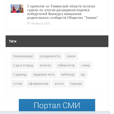
5 проектов из Тюменской области получат
гранты по итогам расширения перечня
победителей Конкурса инициатив
родительских сообществ Общества "Знание"
04 августа 2026
Теги
Коронавирус
рождаемость
закон
Сад и огород
юнеско
губернатор
сквер
Садовод
трудовое лето
вебинар
жд
отлов
оформление
итоги
тюрьма