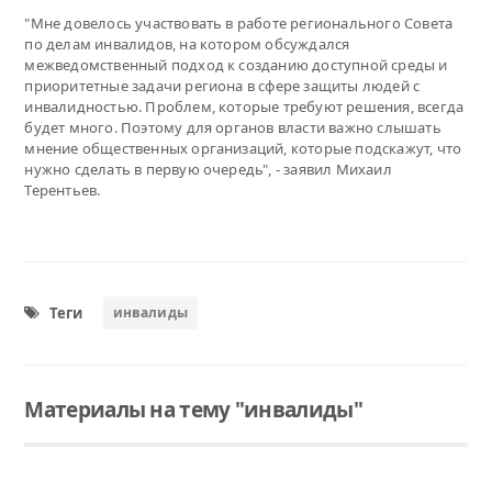
"Мне довелось участвовать в работе регионального Совета
по делам инвалидов, на котором обсуждался
межведомственный подход к созданию доступной среды и
приоритетные задачи региона в сфере защиты людей с
инвалидностью. Проблем, которые требуют решения, всегда
будет много. Поэтому для органов власти важно слышать
мнение общественных организаций, которые подскажут, что
нужно сделать в первую очередь", - заявил Михаил
Терентьев.
Теги
инвалиды
Материалы на тему "инвалиды"
Читать
Читать
Читать
Завершился областной Чемпионат по спорту слепых в дисциплине "настольный теннис"
В Тюменской области стартовал региональный чемпионат "Абилимпикс" 2026
По итогам районной спартакиады победители отправятся представлять Ялуторовский район на областных соревнованиях.
Соревнования проходили с 28 по 30 марта. За первенство сражались 30 спортсменов.
В чемпионате примут участие 324 конкурсанта по 35 компетенциям: «Поварское дело», «Мастер по приготовлению пиццы», «Карвинг», «Ресторанный сервис», «Столярное дело», «Фуд-флористика», «Веб-дизайн», «Выпечка хлебобулочных изделий», «Кондитерское дело», «Промышленная робототехника» и другие.