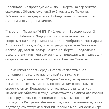
Соревнования проходили с 28 по 30 марта. За первенство
сражались 30 спортсменов. Это 6 команд из Тюмени,
Тобольска и Заводоуковска. Победителей определили в
личном и командном зачете.
"1 место — Тюмень ("НЕГЕ-1"), 2 место — Заводоуковск, 3
место — Тобольск. Лидеры в личном женском зачете —
спортсменки Кондратьева Екатерина, Добрица Александра и
Воронина Ирина; победители среди мужчин — Завьялов
Александр, Аванян Артур, Закиев Альберт", — поделился
результатами турнира заместитель председателя Федерации
спорта слепых Тюменской области Алексей Сиваков.
В Тюменской области среди незрячих спортсменов
популярен не только настольный теннис, но и
интеллектуальные игры. "Родник" ежегодно принимает
региональные чемпионаты по шахматам и шашкам по
спорту слепых. Елизавета Клочко, представительница
Тюменской области, в эти дни участвует в чемпионате России
по спорту слепых в дисциплине "шахматы", который
проходит в Костроме. Девушке предстоит серьезная задача –
подтвердить статус чемпионки России в молниеносной игре.