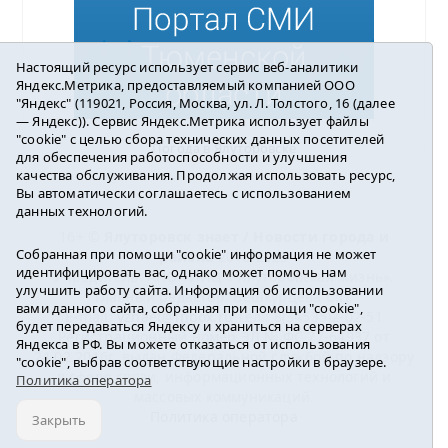
Настоящий ресурс использует сервис веб-аналитики
Яндекс.Метрика, предоставляемый компанией ООО
"Яндекс" (119021, Россия, Москва, ул. Л. Толстого, 16 (далее
— Яндекс)). Сервис Яндекс.Метрика использует файлы
"cookie" с целью сбора технических данных посетителей
Погода в Ялуторовске
для обеспечения работоспособности и улучшения
качества обслуживания. Продолжая использовать ресурс,
Вы автоматически соглашаетесь с использованием
данных технологий.
16+ ©
Ялуторовск знает / Новости города и
Собранная при помощи "cookie" информация не может
района
2016-2023
идентифицировать вас, однако может помочь нам
Учредитель: АНО «ИИЦ « Ялуторовская жизнь».
улучшить работу сайта. Информация об использовании
Главный редактор: Вешкурцева С.П.
вами данного сайта, собранная при помощи "cookie",
E-mail:
yznaet@inbox.ru
Тел.: 8(34535)2-02-51
будет передаваться Яндексу и храниться на серверах
Регистрационный номер ЭЛ № ФС 77-64937 от
Яндекса в РФ. Вы можете отказаться от использования
24.02.2016г. выдан Федеральной службой по надзору
"cookie", выбрав соответствующие настройки в браузере.
в сфере связи, информационных технологий и
Политика оператора
массовых коммуникаций.
Политика оператора
Закрыть