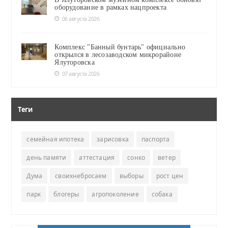
оборудование в рамках нацпроекта
06 августа 2026
Комплекс "Банный бунтарь" официально
открылся в лесозаводском микрорайоне
Ялуторовска
07 августа 2026
Теги
семейная ипотека
зарисовка
паспорта
день памяти
аттестация
сонко
ветер
Дума
своихнебросаем
выборы
рост цен
парк
блогеры
агропоколение
собака