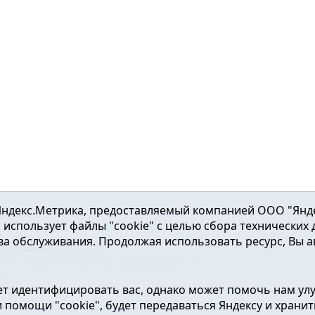
ндекс.Метрика, предоставляемый компанией ООО "Яндекс"
ка использует файлы "cookie" с целью сбора технических
а обслуживания. Продолжая использовать ресурс, Вы а
а и района
2016-2023
нь». Главный редактор: Вешкурцева С.П.
51
т идентифицировать вас, однако может помочь нам ул
от 24.02.2016г. выдан Федеральной службой по надзору в сфе
помощи "cookie", будет передаваться Яндексу и хранить