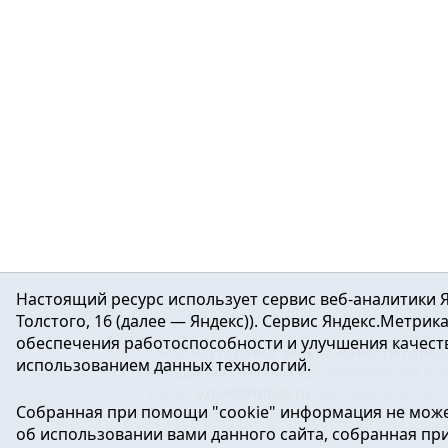
Настоящий ресурс использует сервис веб-аналитики Я
Толстого, 16 (далее — Яндекс)). Сервис Яндекс.Метри
обеспечения работоспособности и улучшения качеств
16+ ©
Ялуторовск знает / Новости город
использованием данных технологий.
Учредитель: АНО «ИИЦ « Ялуторовская жиз
E-mail:
yznaet@inbox.ru
Тел.: 8(34535)2-02-
Собранная при помощи "cookie" информация не може
Регистрационный номер ЭЛ № ФС 77-64937 
об использовании вами данного сайта, собранная при 
массовых коммуникаций.