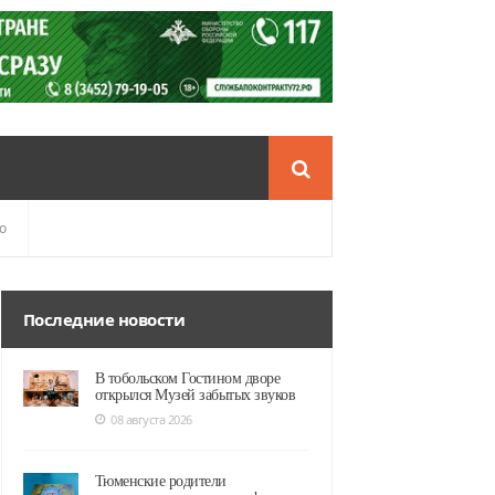
о
Последние новости
В тобольском Гостином дворе
открылся Музей забытых звуков
08 августа 2026
Тюменские родители