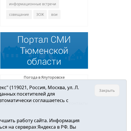
информационные встречи
совещание
ЗОЖ
вои
Погода в Ялуторовске
 (119021, Россия, Москва, ул. Л.
Закрыть
 данных посетителей для
втоматически соглашаетесь с
Главная
Новости
О нас
Контакты
учшить работу сайта. Информация
ре связи, информационных технологий и
ся на серверах Яндекса в РФ. Вы