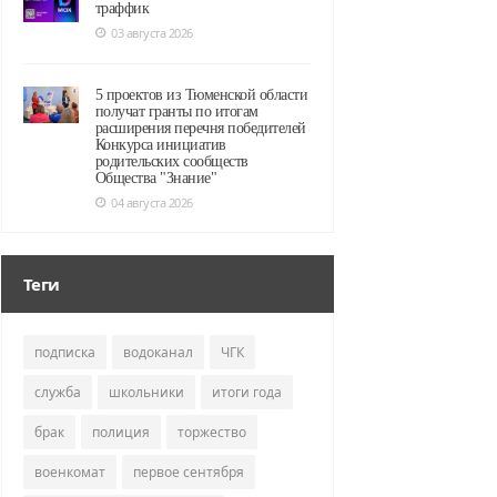
траффик
03 августа 2026
5 проектов из Тюменской области
получат гранты по итогам
расширения перечня победителей
Конкурса инициатив
родительских сообществ
Общества "Знание"
04 августа 2026
Теги
подписка
водоканал
ЧГК
служба
школьники
итоги года
брак
полиция
торжество
военкомат
первое сентября