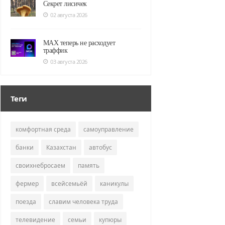
Секрет лисичек
02 августа 2026
MAX теперь не расходует
траффик
03 августа 2026
Теги
комфортная среда
самоуправление
банки
Казахстан
автобус
своихнебросаем
память
фермер
всейсемьёй
каникулы
поезда
славим человека труда
телевидение
семьи
купюры