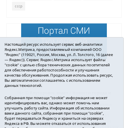
ссср
Настоящий ресурс использует сервис веб-аналитики
Яндекс.Метрика, предоставляемый компанией ООО
"Яндекс" (119021, Россия, Москва, ул. Л. Толстого, 16 (далее
— Яндекс)). Сервис Яндекс.Метрика использует файлы
"cookie" с целью сбора технических данных посетителей
Погода в Ялуторовске
для обеспечения работоспособности и улучшения
качества обслуживания. Продолжая использовать ресурс,
Вы автоматически соглашаетесь с использованием
данных технологий.
16+ ©
Ялуторовск знает / Новости города и
Собранная при помощи "cookie" информация не может
района
2016-2023
идентифицировать вас, однако может помочь нам
Учредитель: АНО «ИИЦ « Ялуторовская жизнь».
улучшить работу сайта. Информация об использовании
Главный редактор: Вешкурцева С.П.
вами данного сайта, собранная при помощи "cookie",
E-mail:
yznaet@inbox.ru
Тел.: 8(34535)2-02-51
будет передаваться Яндексу и храниться на серверах
Регистрационный номер ЭЛ № ФС 77-64937 от
Яндекса в РФ. Вы можете отказаться от использования
24.02.2016г. выдан Федеральной службой по надзору