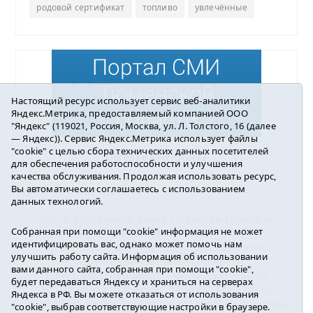
родовой сертификат
топливо
увлечённые
Настоящий ресурс использует сервис веб-аналитики
Яндекс.Метрика, предоставляемый компанией ООО
"Яндекс" (119021, Россия, Москва, ул. Л. Толстого, 16 (далее
— Яндекс)). Сервис Яндекс.Метрика использует файлы
"cookie" с целью сбора технических данных посетителей
Погода в Ялуторовске
для обеспечения работоспособности и улучшения
качества обслуживания. Продолжая использовать ресурс,
Вы автоматически соглашаетесь с использованием
данных технологий.
16+ ©
Ялуторовск знает / Новости города и
Собранная при помощи "cookie" информация не может
района
2016-2023
идентифицировать вас, однако может помочь нам
Учредитель: АНО «ИИЦ « Ялуторовская жизнь».
улучшить работу сайта. Информация об использовании
Главный редактор: Вешкурцева С.П.
вами данного сайта, собранная при помощи "cookie",
E-mail:
yznaet@inbox.ru
Тел.: 8(34535)2-02-51
будет передаваться Яндексу и храниться на серверах
Регистрационный номер ЭЛ № ФС 77-64937 от
Яндекса в РФ. Вы можете отказаться от использования
24.02.2016г. выдан Федеральной службой по надзору
"cookie", выбрав соответствующие настройки в браузере.