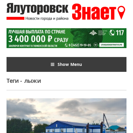
Show Menu
Теги
-
лыжи