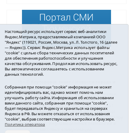
Настоящий ресурс использует сервис веб-аналитики
Яндекс.Метрика, предоставляемый компанией ООО
"Яндекс" (119021, Россия, Москва, ул. Л. Толстого, 16 (далее
— Яндекс)). Сервис Яндекс.Метрика использует файлы
"cookie" с целью сбора технических данных посетителей
Погода в Ялуторовске
для обеспечения работоспособности и улучшения
качества обслуживания. Продолжая использовать ресурс,
Вы автоматически соглашаетесь с использованием
данных технологий.
16+ ©
Ялуторовск знает / Новости города и
Собранная при помощи "cookie" информация не может
района
2016-2023
идентифицировать вас, однако может помочь нам
Учредитель: АНО «ИИЦ « Ялуторовская жизнь».
улучшить работу сайта. Информация об использовании
Главный редактор: Вешкурцева С.П.
вами данного сайта, собранная при помощи "cookie",
E-mail:
yznaet@inbox.ru
Тел.: 8(34535)2-02-51
будет передаваться Яндексу и храниться на серверах
Регистрационный номер ЭЛ № ФС 77-64937 от
Яндекса в РФ. Вы можете отказаться от использования
24.02.2016г. выдан Федеральной службой по надзору
"cookie", выбрав соответствующие настройки в браузере.
в сфере связи, информационных технологий и
Политика оператора
массовых коммуникаций.