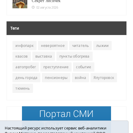
Секрет лисичек
02 августа 2026
Теги
инфопарк
невероятное
читатель
лыжии
квасов
выставка
пункты обогрева
автопробег
преступление
событие
день города
пенсионеры
война
Ялуторовск
тюмень
Настоящий ресурс использует сервис веб-аналитики