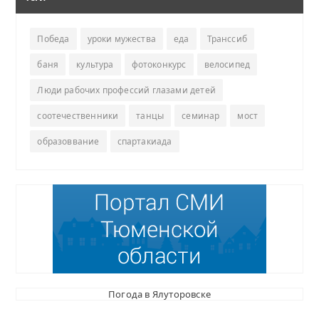
Победа
уроки мужества
еда
Транссиб
баня
культура
фотоконкурс
велосипед
Люди рабочих профессий глазами детей
соотечественники
танцы
семинар
мост
образоввание
спартакиада
Погода в Ялуторовске