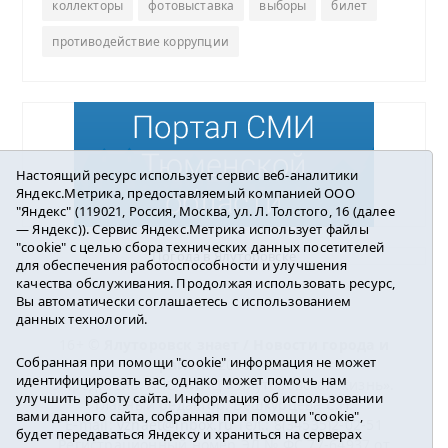
коллекторы
фотовыставка
выборы
билет
противодействие коррупции
Настоящий ресурс использует сервис веб-аналитики
Яндекс.Метрика, предоставляемый компанией ООО
"Яндекс" (119021, Россия, Москва, ул. Л. Толстого, 16 (далее
— Яндекс)). Сервис Яндекс.Метрика использует файлы
"cookie" с целью сбора технических данных посетителей
Погода в Ялуторовске
для обеспечения работоспособности и улучшения
качества обслуживания. Продолжая использовать ресурс,
Вы автоматически соглашаетесь с использованием
данных технологий.
16+ ©
Ялуторовск знает / Новости города и
Собранная при помощи "cookie" информация не может
района
2016-2023
идентифицировать вас, однако может помочь нам
Учредитель: АНО «ИИЦ « Ялуторовская жизнь».
улучшить работу сайта. Информация об использовании
Главный редактор: Вешкурцева С.П.
вами данного сайта, собранная при помощи "cookie",
E-mail:
yznaet@inbox.ru
Тел.: 8(34535)2-02-51
будет передаваться Яндексу и храниться на серверах
Регистрационный номер ЭЛ № ФС 77-64937 от