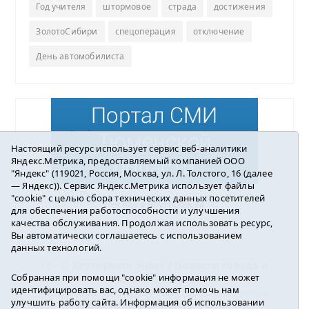
Год учителя
штормовое
страда
достижения
ЗолотоСибири
спецоперация
отключение
День автомобилиста
Настоящий ресурс использует сервис веб-аналитики
Яндекс.Метрика, предоставляемый компанией ООО
"Яндекс" (119021, Россия, Москва, ул. Л. Толстого, 16 (далее
— Яндекс)). Сервис Яндекс.Метрика использует файлы
"cookie" с целью сбора технических данных посетителей
Погода в Ялуторовске
для обеспечения работоспособности и улучшения
качества обслуживания. Продолжая использовать ресурс,
Вы автоматически соглашаетесь с использованием
данных технологий.
16+ ©
Ялуторовск знает / Новости города и
Собранная при помощи "cookie" информация не может
района
2016-2023
идентифицировать вас, однако может помочь нам
Учредитель: АНО «ИИЦ « Ялуторовская жизнь».
улучшить работу сайта. Информация об использовании
Главный редактор: Вешкурцева С.П.