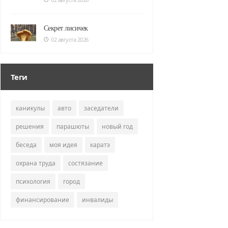
Секрет лисичек
02 августа 2026
Теги
каникулы
авто
заседатели
решения
парашюты
новый год
беседа
моя идея
каратэ
охрана труда
состязание
психология
город
финансирование
инвалиды