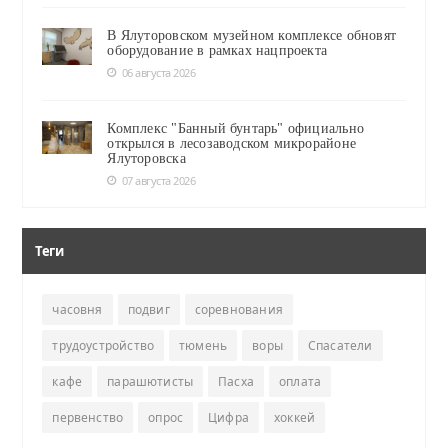
В Ялуторовском музейном комплексе обновят
оборудование в рамках нацпроекта
06 августа 2026
Комплекс "Банный бунтарь" официально
открылся в лесозаводском микрорайоне
Ялуторовска
07 августа 2026
Теги
часовня
подвиг
соревнования
трудоустройство
тюмень
воры
Спасатели
кафе
парашютисты
Пасха
оплата
первенство
опрос
Цифра
хоккей