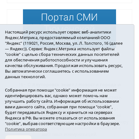
Настоящий ресурс использует сервис веб-аналитики
Яндекс.Метрика, предоставляемый компанией ООО
"Яндекс" (119021, Россия, Москва, ул. Л. Толстого, 16 (далее
— Яндекс)). Сервис Яндекс.Метрика использует файлы
"cookie" с целью сбора технических данных посетителей
Погода в Ялуторовске
для обеспечения работоспособности и улучшения
качества обслуживания. Продолжая использовать ресурс,
Вы автоматически соглашаетесь с использованием
данных технологий.
16+ ©
Ялуторовск знает / Новости города и
Собранная при помощи "cookie" информация не может
района
2016-2023
идентифицировать вас, однако может помочь нам
Учредитель: АНО «ИИЦ « Ялуторовская жизнь».
улучшить работу сайта. Информация об использовании
Главный редактор: Вешкурцева С.П.
вами данного сайта, собранная при помощи "cookie",
E-mail:
yznaet@inbox.ru
Тел.: 8(34535)2-02-51
будет передаваться Яндексу и храниться на серверах
Регистрационный номер ЭЛ № ФС 77-64937 от
Яндекса в РФ. Вы можете отказаться от использования
24.02.2016г. выдан Федеральной службой по надзору
"cookie", выбрав соответствующие настройки в браузере.
в сфере связи, информационных технологий и
Политика оператора
массовых коммуникаций.