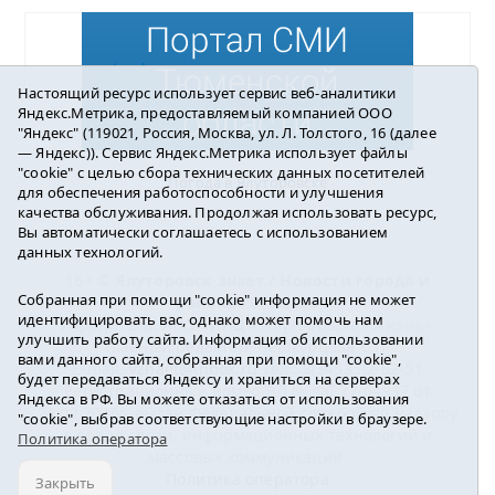
Настоящий ресурс использует сервис веб-аналитики
Яндекс.Метрика, предоставляемый компанией ООО
"Яндекс" (119021, Россия, Москва, ул. Л. Толстого, 16 (далее
— Яндекс)). Сервис Яндекс.Метрика использует файлы
"cookie" с целью сбора технических данных посетителей
Погода в Ялуторовске
для обеспечения работоспособности и улучшения
качества обслуживания. Продолжая использовать ресурс,
Вы автоматически соглашаетесь с использованием
данных технологий.
16+ ©
Ялуторовск знает / Новости города и
Собранная при помощи "cookie" информация не может
района
2016-2023
идентифицировать вас, однако может помочь нам
Учредитель: АНО «ИИЦ « Ялуторовская жизнь».
улучшить работу сайта. Информация об использовании
Главный редактор: Вешкурцева С.П.
вами данного сайта, собранная при помощи "cookie",
E-mail:
yznaet@inbox.ru
Тел.: 8(34535)2-02-51
будет передаваться Яндексу и храниться на серверах
Регистрационный номер ЭЛ № ФС 77-64937 от
Яндекса в РФ. Вы можете отказаться от использования
24.02.2016г. выдан Федеральной службой по надзору
"cookie", выбрав соответствующие настройки в браузере.
в сфере связи, информационных технологий и
Политика оператора
массовых коммуникаций.
Политика оператора
Закрыть