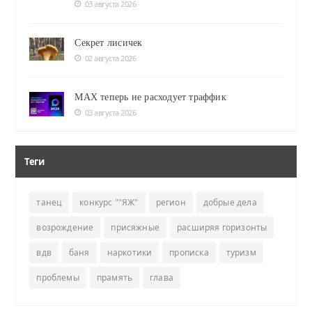
03 августа 2026
Секрет лисичек
02 августа 2026
MAX теперь не расходует траффик
03 августа 2026
Теги
танец
конкурс ""ЯЖ"
регион
добрые дела
возрождение
присяжные
расширяя горизонты
вдв
баня
наркотики
прописка
туризм
проблемы
прамять
глава