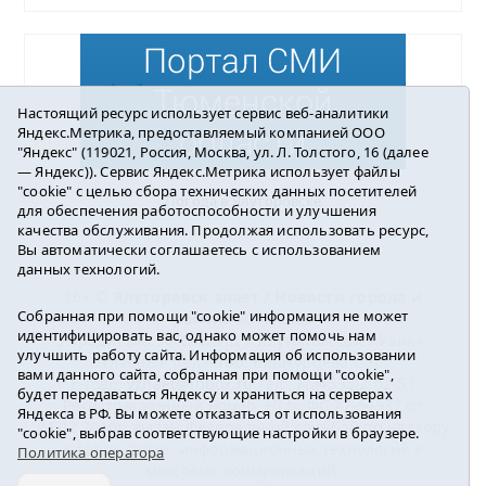
Настоящий ресурс использует сервис веб-аналитики
Яндекс.Метрика, предоставляемый компанией ООО
"Яндекс" (119021, Россия, Москва, ул. Л. Толстого, 16 (далее
— Яндекс)). Сервис Яндекс.Метрика использует файлы
"cookie" с целью сбора технических данных посетителей
Погода в Ялуторовске
для обеспечения работоспособности и улучшения
качества обслуживания. Продолжая использовать ресурс,
Вы автоматически соглашаетесь с использованием
данных технологий.
16+ ©
Ялуторовск знает / Новости города и
Собранная при помощи "cookie" информация не может
района
2016-2023
идентифицировать вас, однако может помочь нам
Учредитель: АНО «ИИЦ « Ялуторовская жизнь».
улучшить работу сайта. Информация об использовании
Главный редактор: Вешкурцева С.П.
вами данного сайта, собранная при помощи "cookie",
E-mail:
yznaet@inbox.ru
Тел.: 8(34535)2-02-51
будет передаваться Яндексу и храниться на серверах
Регистрационный номер ЭЛ № ФС 77-64937 от
Яндекса в РФ. Вы можете отказаться от использования
24.02.2016г. выдан Федеральной службой по надзору
"cookie", выбрав соответствующие настройки в браузере.
в сфере связи, информационных технологий и
Политика оператора
массовых коммуникаций.