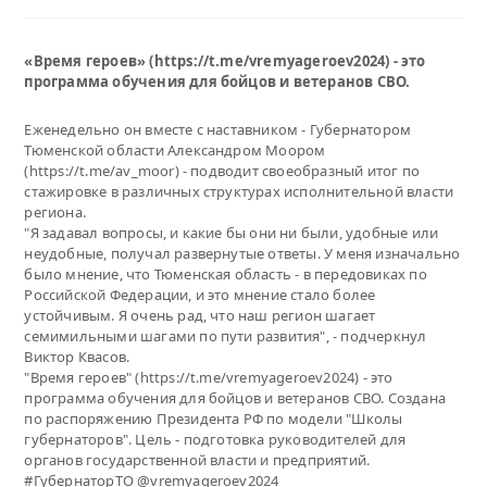
«Время героев» (https://t.me/vremyageroev2024) - это
программа обучения для бойцов и ветеранов СВО.
Еженедельно он вместе с наставником - Губернатором
Тюменской области Александром Моором
(https://t.me/av_moor) - подводит своеобразный итог по
стажировке в различных структурах исполнительной власти
региона.
"Я задавал вопросы, и какие бы они ни были, удобные или
неудобные, получал развернутые ответы. У меня изначально
было мнение, что Тюменская область - в передовиках по
Российской Федерации, и это мнение стало более
устойчивым. Я очень рад, что наш регион шагает
семимильными шагами по пути развития", - подчеркнул
Виктор Квасов.
"Время героев" (https://t.me/vremyageroev2024) - это
программа обучения для бойцов и ветеранов СВО. Создана
по распоряжению Президента РФ по модели "Школы
губернаторов". Цель - подготовка руководителей для
органов государственной власти и предприятий.
#ГубернаторТО @vremyageroev2024