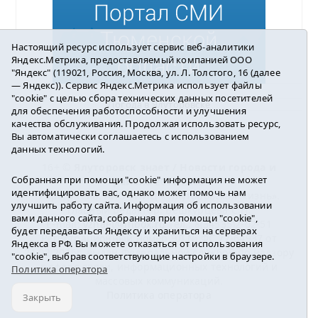
Настоящий ресурс использует сервис веб-аналитики
Яндекс.Метрика, предоставляемый компанией ООО
"Яндекс" (119021, Россия, Москва, ул. Л. Толстого, 16 (далее
— Яндекс)). Сервис Яндекс.Метрика использует файлы
"cookie" с целью сбора технических данных посетителей
Погода в Ялуторовске
для обеспечения работоспособности и улучшения
качества обслуживания. Продолжая использовать ресурс,
Вы автоматически соглашаетесь с использованием
данных технологий.
16+ ©
Ялуторовск знает / Новости города и
Собранная при помощи "cookie" информация не может
района
2016-2023
идентифицировать вас, однако может помочь нам
Учредитель: АНО «ИИЦ « Ялуторовская жизнь».
улучшить работу сайта. Информация об использовании
Главный редактор: Вешкурцева С.П.
вами данного сайта, собранная при помощи "cookie",
E-mail:
yznaet@inbox.ru
Тел.: 8(34535)2-02-51
будет передаваться Яндексу и храниться на серверах
Регистрационный номер ЭЛ № ФС 77-64937 от
Яндекса в РФ. Вы можете отказаться от использования
24.02.2016г. выдан Федеральной службой по надзору
"cookie", выбрав соответствующие настройки в браузере.
в сфере связи, информационных технологий и
Политика оператора
массовых коммуникаций.
Политика оператора
Закрыть