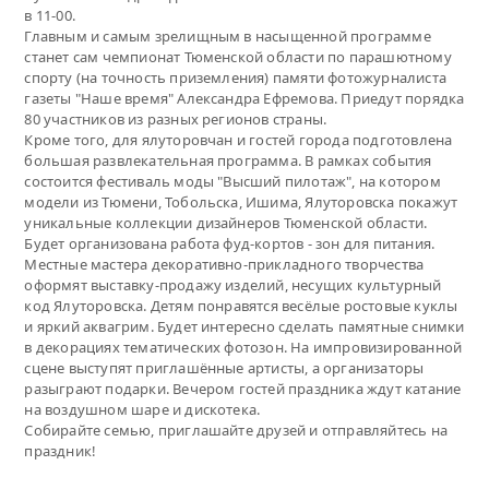
в 11-00.
Главным и самым зрелищным в насыщенной программе
станет сам чемпионат Тюменской области по парашютному
спорту (на точность приземления) памяти фотожурналиста
газеты "Наше время" Александра Ефремова. Приедут порядка
80 участников из разных регионов страны.
Кроме того, для ялуторовчан и гостей города подготовлена
большая развлекательная программа. В рамках события
состоится фестиваль моды "Высший пилотаж", на котором
модели из Тюмени, Тобольска, Ишима, Ялуторовска покажут
уникальные коллекции дизайнеров Тюменской области.
Будет организована работа фуд-кортов - зон для питания.
Местные мастера декоративно-прикладного творчества
оформят выставку-продажу изделий, несущих культурный
код Ялуторовска. Детям понравятся весёлые ростовые куклы
и яркий аквагрим. Будет интересно сделать памятные снимки
в декорациях тематических фотозон. На импровизированной
сцене выступят приглашённые артисты, а организаторы
разыграют подарки. Вечером гостей праздника ждут катание
на воздушном шаре и дискотека.
Собирайте семью, приглашайте друзей и отправляйтесь на
праздник!