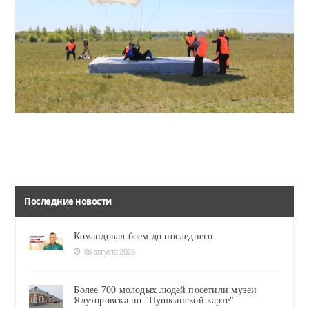
Читать
На ялуторовском аэродроме пройдут Всероссийские соревнования
Спортсмены будут соревноваться на точность приземления.
Последние новости
Командовал боем до последнего
06 августа 2026
Более 700 молодых людей посетили музеи
Ялуторовска по "Пушкинской карте"