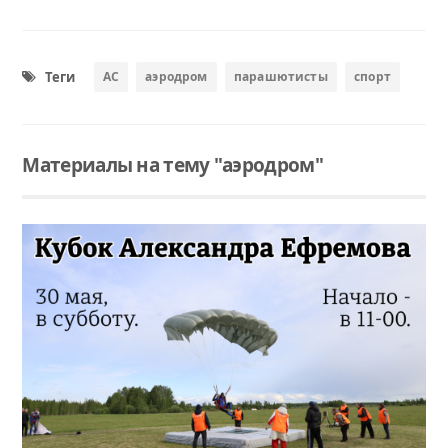
Теги
АС
аэродром
парашютисты
спорт
Материалы на тему "аэродром"
Читать