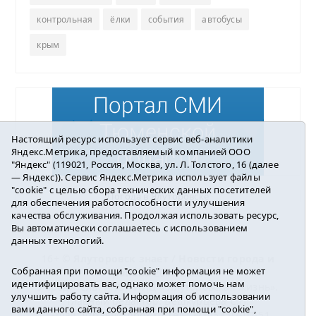
контрольная
ёлки
события
автобусы
крым
Настоящий ресурс использует сервис веб-аналитики
Яндекс.Метрика, предоставляемый компанией ООО
"Яндекс" (119021, Россия, Москва, ул. Л. Толстого, 16 (далее
— Яндекс)). Сервис Яндекс.Метрика использует файлы
"cookie" с целью сбора технических данных посетителей
Погода в Ялуторовске
для обеспечения работоспособности и улучшения
качества обслуживания. Продолжая использовать ресурс,
Вы автоматически соглашаетесь с использованием
данных технологий.
16+ ©
Ялуторовск знает / Новости города и
Собранная при помощи "cookie" информация не может
района
2016-2023
идентифицировать вас, однако может помочь нам
Учредитель: АНО «ИИЦ « Ялуторовская жизнь».
улучшить работу сайта. Информация об использовании
Главный редактор: Вешкурцева С.П.
вами данного сайта, собранная при помощи "cookie",
E-mail:
yznaet@inbox.ru
Тел.: 8(34535)2-02-51