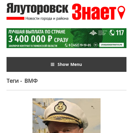
Show Menu
Теги
-
ВМФ