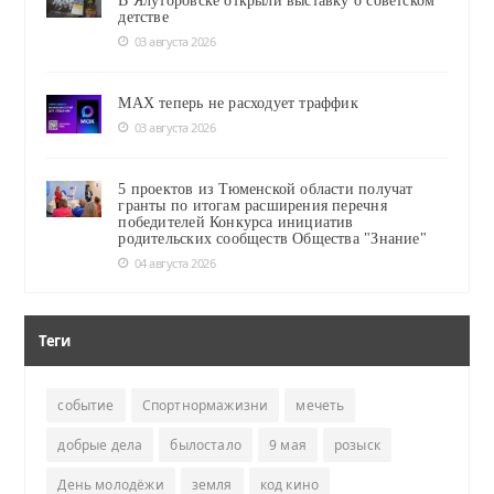
В Ялуторовске открыли выставку о советском
детстве
03 августа 2026
MAX теперь не расходует траффик
03 августа 2026
5 проектов из Тюменской области получат
гранты по итогам расширения перечня
победителей Конкурса инициатив
родительских сообществ Общества "Знание"
04 августа 2026
Теги
событие
Спортнормажизни
мечеть
добрые дела
былостало
9 мая
розыск
День молодёжи
земля
код кино