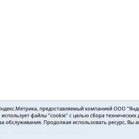
ндекс.Метрика, предоставляемый компанией ООО "Яндекс"
ка использует файлы "cookie" с целью сбора технических
а обслуживания. Продолжая использовать ресурс, Вы а
а и района
2016-2023
нь». Главный редактор: Вешкурцева С.П.
51