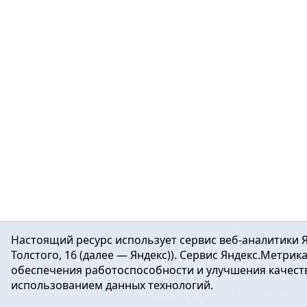
Настоящий ресурс использует сервис веб-аналитики Я
Толстого, 16 (далее — Яндекс)). Сервис Яндекс.Метри
обеспечения работоспособности и улучшения качеств
16+ ©
Ялуторовск знает / Новости город
использованием данных технологий.
Учредитель: АНО «ИИЦ « Ялуторовская жиз
E-mail:
yznaet@inbox.ru
Тел.: 8(34535)2-02-