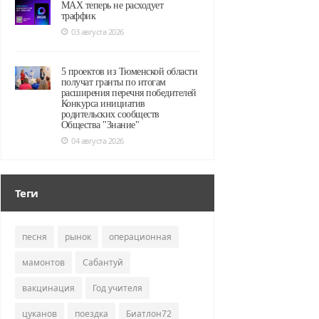
MAX теперь не расходует
траффик
03 августа 2026
5 проектов из Тюменской области
получат гранты по итогам
расширения перечня победителей
Конкурса инициатив
родительских сообществ
Общества "Знание"
04 августа 2026
Теги
песня
рынок
операционная
мамонтов
Сабантуй
вакцинация
Год учителя
цуканов
поездка
Биатлон72