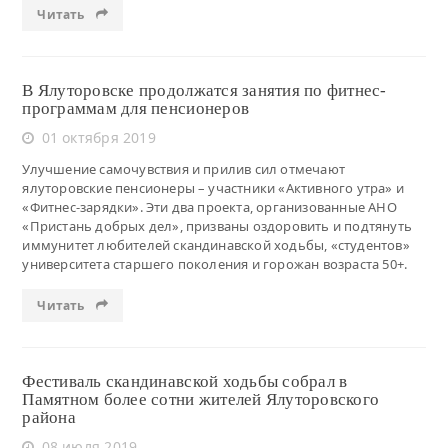
Читать
В Ялуторовске продолжатся занятия по фитнес-
программам для пенсионеров
01 октября 2019
Улучшение самочувствия и прилив сил отмечают
ялуторовские пенсионеры – участники «Активного утра» и
«Фитнес-зарядки». Эти два проекта, организованные АНО
«Пристань добрых дел», призваны оздоровить и подтянуть
иммунитет любителей скандинавской ходьбы, «студентов»
университета старшего поколения и горожан возраста 50+.
Читать
Фестиваль скандинавской ходьбы собрал в
Памятном более сотни жителей Ялуторовского
района
08 июля 2019