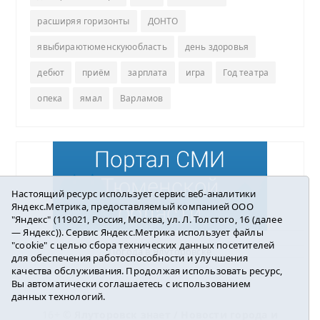
расширяя горизонты
ДОНТО
явыбираютюменскуюобласть
день здоровья
дебют
приём
зарплата
игра
Год театра
опека
ямал
Варламов
Настоящий ресурс использует сервис веб-аналитики
Яндекс.Метрика, предоставляемый компанией ООО
"Яндекс" (119021, Россия, Москва, ул. Л. Толстого, 16 (далее
— Яндекс)). Сервис Яндекс.Метрика использует файлы
"cookie" с целью сбора технических данных посетителей
Погода в Ялуторовске
для обеспечения работоспособности и улучшения
качества обслуживания. Продолжая использовать ресурс,
Вы автоматически соглашаетесь с использованием
данных технологий.
16+ ©
Ялуторовск знает / Новости города и