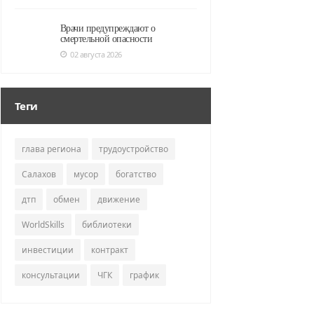
Врачи предупреждают о
смертельной опасности
02 августа 2026
Теги
глава региона
трудоустройство
Салахов
мусор
богатство
дтп
обмен
движение
WorldSkills
библиотеки
инвестиции
контракт
консультации
ЧГК
график