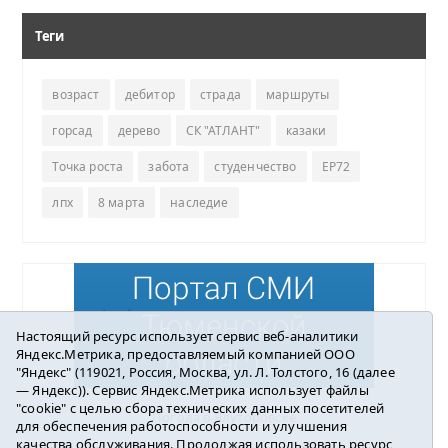
Теги
возраст
дебитор
страда
маршруты
горсад
дерево
СК "АТЛАНТ"
казаки
Точка роста
забота
студенчество
ЕР72
лпх
8 марта
наследие
Настоящий ресурс использует сервис веб-аналитики
Яндекс.Метрика, предоставляемый компанией ООО
"Яндекс" (119021, Россия, Москва, ул. Л. Толстого, 16 (далее
— Яндекс)). Сервис Яндекс.Метрика использует файлы
"cookie" с целью сбора технических данных посетителей
Погода в Ялуторовске
для обеспечения работоспособности и улучшения
качества обслуживания. Продолжая использовать ресурс,