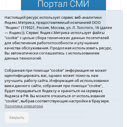
Настоящий ресурс использует сервис веб-аналитики
Яндекс.Метрика, предоставляемый компанией ООО
"Яндекс" (119021, Россия, Москва, ул. Л. Толстого, 16 (далее
— Яндекс)). Сервис Яндекс.Метрика использует файлы
"cookie" с целью сбора технических данных посетителей
Погода в Ялуторовске
для обеспечения работоспособности и улучшения
качества обслуживания. Продолжая использовать ресурс,
Вы автоматически соглашаетесь с использованием
данных технологий.
16+ ©
Ялуторовск знает / Новости города и
Собранная при помощи "cookie" информация не может
района
2016-2023
идентифицировать вас, однако может помочь нам
Учредитель: АНО «ИИЦ « Ялуторовская жизнь».
улучшить работу сайта. Информация об использовании
Главный редактор: Вешкурцева С.П.
вами данного сайта, собранная при помощи "cookie",
E-mail:
yznaet@inbox.ru
Тел.: 8(34535)2-02-51
будет передаваться Яндексу и храниться на серверах
Регистрационный номер ЭЛ № ФС 77-64937 от
Яндекса в РФ. Вы можете отказаться от использования
24.02.2016г. выдан Федеральной службой по надзору
"cookie", выбрав соответствующие настройки в браузере.
в сфере связи, информационных технологий и
Политика оператора
массовых коммуникаций.
Политика оператора
Закрыть