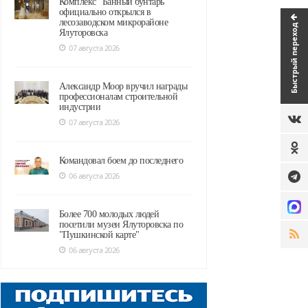
Комплекс "Банный бунтарь"
официально открылся в
лесозаводском микрорайоне
Быстрый переход
Ялуторовска
07 августа 2026
Александр Моор вручил награды
профессионалам строительной
индустрии
07 августа 2026
Командовал боем до последнего
06 августа 2026
Более 700 молодых людей
посетили музеи Ялуторовска по
"Пушкинской карте"
06 августа 2026