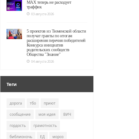
MAX теперь не расходует
траффик
03 августа 2026
5 проектов из Тюменской области
получат гранты по итогам
расширения перечня победителей
Конкурса инициатив
родительских сообществ
Общества "Знание"
04 августа 2026
Теги
дорога
тбо
приют
сообщение
моя идея
ВИЧ
гордость
грамотность
библионочь
ЕД
мороз