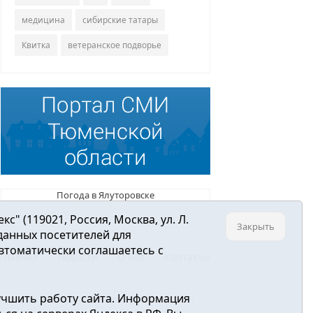
медицина
сибирские татары
Квитка
ветеранское подворье
Погода в Ялуторовске
 (119021, Россия, Москва, ул. Л.
Закрыть
 данных посетителей для
втоматически соглашаетесь с
Главная
Новости
О нас
Контакты
учшить работу сайта. Информация
ре связи, информационных технологий и