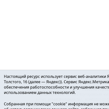
Настоящий ресурс использует сервис веб-аналитики Я
Толстого, 16 (далее — Яндекс)). Сервис Яндекс.Метри
обеспечения работоспособности и улучшения качеств
16+ ©
Ялуторовск знает / Новости город
использованием данных технологий.
Учредитель: АНО «ИИЦ « Ялуторовская жиз
E-mail:
yznaet@inbox.ru
Тел.: 8(34535)2-02-
Собранная при помощи "cookie" информация не може
Регистрационный номер ЭЛ № ФС 77-64937 
массовых коммуникаций.