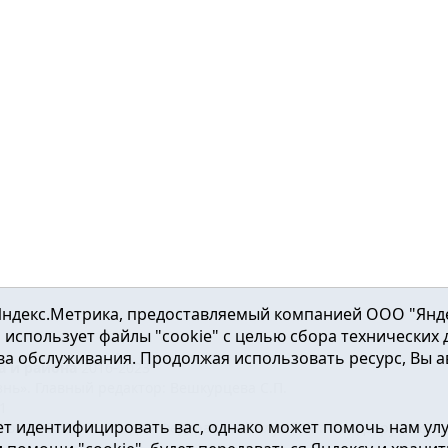
ндекс.Метрика, предоставляемый компанией ООО "Яндекс"
ка использует файлы "cookie" с целью сбора технических
а обслуживания. Продолжая использовать ресурс, Вы а
а и района
2016-2023
нь». Главный редактор: Вешкурцева С.П.
51
т идентифицировать вас, однако может помочь нам ул
от 24.02.2016г. выдан Федеральной службой по надзору в сфе