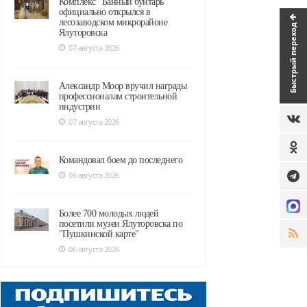
Комплекс "Банный бунтарь"
официально открылся в
лесозаводском микрорайоне
Быстрый переход
Ялуторовска
07 августа 2026
Александр Моор вручил награды
профессионалам строительной
индустрии
07 августа 2026
Командовал боем до последнего
06 августа 2026
Более 700 молодых людей
посетили музеи Ялуторовска по
"Пушкинской карте"
06 августа 2026