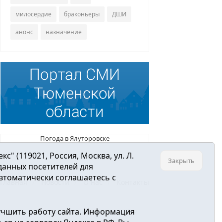
милосердие
браконьеры
ДШИ
анонс
назначение
Погода в Ялуторовске
 (119021, Россия, Москва, ул. Л.
Закрыть
 данных посетителей для
втоматически соглашаетесь с
Главная
Новости
О нас
Контакты
учшить работу сайта. Информация
ре связи, информационных технологий и