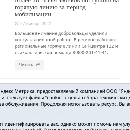
Более 16 тысяч звонков поступило на
горячую линию за период
мобилизации
07 ноября 2022
Большое внимание добровольцы уделили
консультационной работе. В регионе работают
региональные горячие линии Call-центра 122 и
психологической помощи 8-800-201-41-41.
Читать
ндекс.Метрика, предоставляемый компанией ООО "Яндекс"
ка использует файлы "cookie" с целью сбора технических
а обслуживания. Продолжая использовать ресурс, Вы а
а и района
2016-2023
нь». Главный редактор: Вешкурцева С.П.
51
т идентифицировать вас, однако может помочь нам ул
от 24.02.2016г. выдан Федеральной службой по надзору в сфе