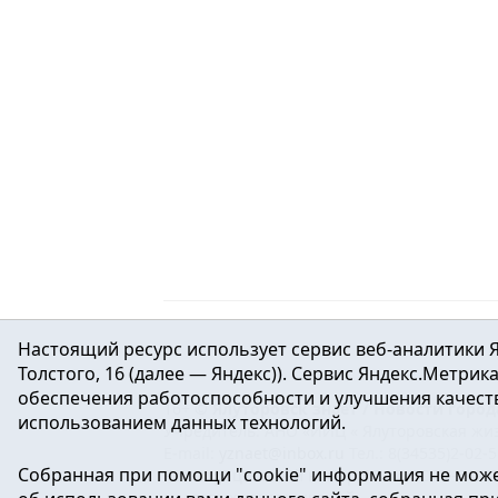
Настоящий ресурс использует сервис веб-аналитики Я
Толстого, 16 (далее — Яндекс)). Сервис Яндекс.Метри
обеспечения работоспособности и улучшения качеств
16+ ©
Ялуторовск знает / Новости город
использованием данных технологий.
Учредитель: АНО «ИИЦ « Ялуторовская жиз
E-mail:
yznaet@inbox.ru
Тел.: 8(34535)2-02-
Собранная при помощи "cookie" информация не може
Регистрационный номер ЭЛ № ФС 77-64937 
массовых коммуникаций.