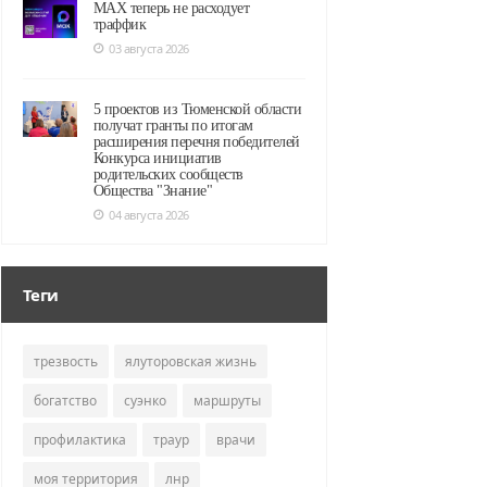
MAX теперь не расходует
траффик
03 августа 2026
5 проектов из Тюменской области
получат гранты по итогам
расширения перечня победителей
Конкурса инициатив
родительских сообществ
Общества "Знание"
04 августа 2026
Теги
трезвость
ялуторовская жизнь
богатство
суэнко
маршруты
профилактика
траур
врачи
моя территория
лнр