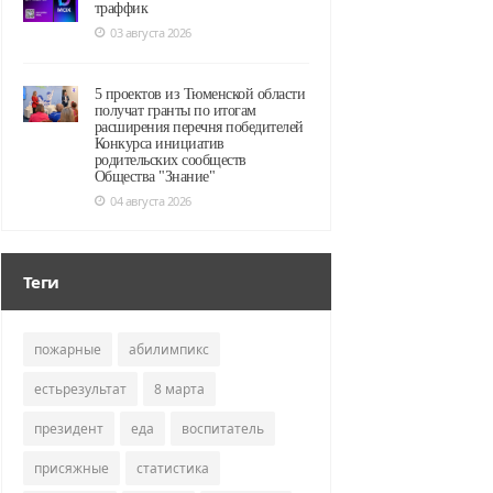
траффик
03 августа 2026
5 проектов из Тюменской области
получат гранты по итогам
расширения перечня победителей
Конкурса инициатив
родительских сообществ
Общества "Знание"
04 августа 2026
Теги
пожарные
абилимпикс
естьрезультат
8 марта
президент
еда
воспитатель
присяжные
статистика