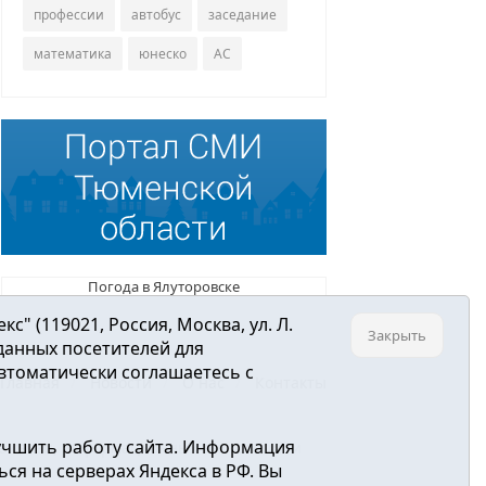
профессии
автобус
заседание
математика
юнеско
АС
Погода в Ялуторовске
 (119021, Россия, Москва, ул. Л.
Закрыть
 данных посетителей для
втоматически соглашаетесь с
Главная
Новости
О нас
Контакты
учшить работу сайта. Информация
ре связи, информационных технологий и
ся на серверах Яндекса в РФ. Вы