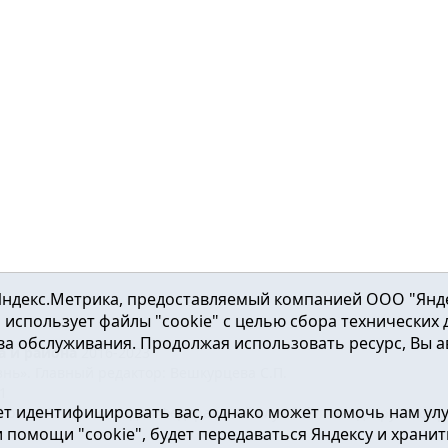
ндекс.Метрика, предоставляемый компанией ООО "Яндекс"
ка использует файлы "cookie" с целью сбора технических
а обслуживания. Продолжая использовать ресурс, Вы а
а и района
2016-2023
нь». Главный редактор: Вешкурцева С.П.
51
т идентифицировать вас, однако может помочь нам ул
от 24.02.2016г. выдан Федеральной службой по надзору в сфе
помощи "cookie", будет передаваться Яндексу и хранить