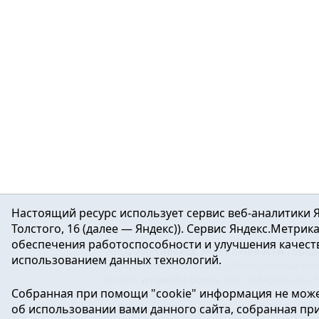
Настоящий ресурс использует сервис веб-аналитики Я
Толстого, 16 (далее — Яндекс)). Сервис Яндекс.Метри
обеспечения работоспособности и улучшения качеств
16+ ©
Ялуторовск знает / Новости город
использованием данных технологий.
Учредитель: АНО «ИИЦ « Ялуторовская жиз
E-mail:
yznaet@inbox.ru
Тел.: 8(34535)2-02-
Собранная при помощи "cookie" информация не може
Регистрационный номер ЭЛ № ФС 77-64937 
об использовании вами данного сайта, собранная при 
массовых коммуникаций.