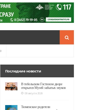
о
Последние новости
В тобольском Гостином дворе
открылся Музей забытых звуков
08 августа 2026
Тюменские родители