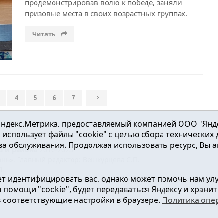
продемонстрировав волю к победе, заняли
призовые места в своих возрастных группах.
Читать
4
5
6
7
ндекс.Метрика, предоставляемый компанией ООО "Яндекс"
ка использует файлы "cookie" с целью сбора технических
а обслуживания. Продолжая использовать ресурс, Вы а
а и района
2016-2023
нь». Главный редактор: Вешкурцева С.П.
51
т идентифицировать вас, однако может помочь нам ул
от 24.02.2016г. выдан Федеральной службой по надзору в сфе
помощи "cookie", будет передаваться Яндексу и хранить
в соответствующие настройки в браузере.
Политика опе