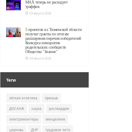
MAX теперь не расходует
траффик
03 августа 2026
5 проектов из Тюменской области
получат гранты по итогам
расширения перечня победителей
Конкурса инициатив
родительских сообществ
Общества "Знание"
04 августа 2026
Теги
лёгкая атлетика
призыв
ДОСААФ
наука
росгвардия
электромонтеры
менделеев
церковь
ДНР
трудовое лето