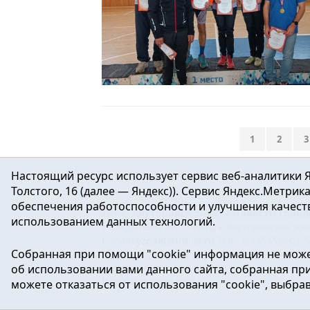
Читать
1
2
3
Настоящий ресурс использует сервис веб-аналитики Я
Толстого, 16 (далее — Яндекс)). Сервис Яндекс.Метри
обеспечения работоспособности и улучшения качеств
16+ ©
Ялуторовск знает / Новости город
использованием данных технологий.
Учредитель: АНО «ИИЦ « Ялуторовская жиз
E-mail:
yznaet@inbox.ru
Тел.: 8(34535)2-02-
Собранная при помощи "cookie" информация не може
Регистрационный номер ЭЛ № ФС 77-64937 
об использовании вами данного сайта, собранная при 
массовых коммуникаций.
Политика оператора
можете отказаться от использования "cookie", выбра